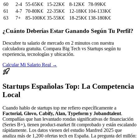
60
2-4
55-65K€
15-22K€
8-12K€
78-99K€
61
4-7
70-80K€
22-35K€
12-18K€
104-133K€
63
7+
85-100K€
35-55K€
18-25K€
138-180K€
¿Cuánto Deberías Estar Ganando Según Tu Perfil?
Descubre tu salario de mercado en 2 minutos con nuestra
calculadora gratuita. Compara Big Tech vs Startups según tu
experiencia, tecnologías y ubicación.
Calcular Mi Salario Real →
Startups Españolas Top: La Competencia
Local
Cuando hablo de startups top me refiero específicamente a
Factorial, Glovo, Cabify, Alan, Typeform y Jobandtalent
.
Compañías que han levantado rondas significativas de financiación
(Series B+), tienen product-market fit comprobado y están escalando
rápidamente. Los datos vienen del estudio Manfred 2025 que
analiza más de 1,200 ofertas tech en España. La pregunta del millón: