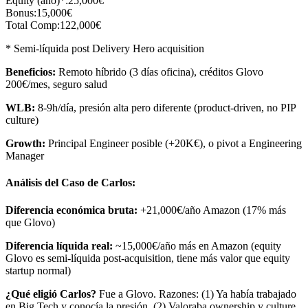
Equity (año)*:
25,000€
Bonus:
15,000€
Total Comp:
122,000€
* Semi-líquida post Delivery Hero acquisition
Beneficios:
Remoto híbrido (3 días oficina), créditos Glovo
200€/mes, seguro salud
WLB:
8-9h/día, presión alta pero diferente (product-driven, no PIP
culture)
Growth:
Principal Engineer posible (+20K€), o pivot a Engineering
Manager
Análisis del Caso de Carlos:
Diferencia económica bruta:
+21,000€/año Amazon (17% más
que Glovo)
Diferencia líquida real:
~15,000€/año más en Amazon (equity
Glovo es semi-líquida post-acquisition, tiene más valor que equity
startup normal)
¿Qué eligió Carlos?
Fue a Glovo. Razones: (1) Ya había trabajado
en Big Tech y conocía la presión, (2) Valoraba ownership y culture