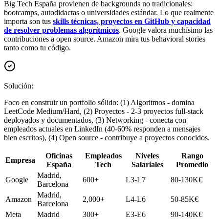
Big Tech España provienen de backgrounds no tradicionales:
bootcamps, autodidactas o universidades estándar. Lo que realmente
importa son tus
skills técnicas, proyectos en GitHub y capacidad
de resolver problemas algorítmicos
. Google valora muchísimo las
contribuciones a open source. Amazon mira tus behavioral stories
tanto como tu código.
Solución:
Foco en construir un portfolio sólido: (1) Algoritmos - domina
LeetCode Medium/Hard, (2) Proyectos - 2-3 proyectos full-stack
deployados y documentados, (3) Networking - conecta con
empleados actuales en LinkedIn (40-60% responden a mensajes
bien escritos), (4) Open source - contribuye a proyectos conocidos.
Oficinas
Empleados
Niveles
Rango
Empresa
España
Tech
Salariales
Promedio
Madrid,
Google
600+
L3-L7
80-130K€
Barcelona
Madrid,
Amazon
2,000+
L4-L6
50-85K€
Barcelona
Meta
Madrid
300+
E3-E6
90-140K€