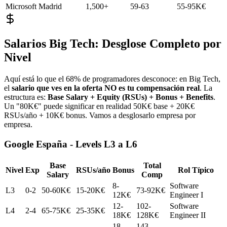
Microsoft
Madrid
1,500+
59-63
55-95K€
Salarios Big Tech: Desglose Completo por
Nivel
Aquí está lo que el 68% de programadores desconoce: en Big Tech,
el
salario que ves en la oferta NO es tu compensación real
. La
estructura es:
Base Salary + Equity (RSUs) + Bonus + Benefits
.
Un "80K€" puede significar en realidad 50K€ base + 20K€
RSUs/año + 10K€ bonus. Vamos a desglosarlo empresa por
empresa.
Google España - Levels L3 a L6
Base
Total
Nivel
Exp
RSUs/año
Bonus
Rol Típico
Salary
Comp
8-
Software
L3
0-2
50-60K€
15-20K€
73-92K€
12K€
Engineer I
12-
102-
Software
L4
2-4
65-75K€
25-35K€
18K€
128K€
Engineer II
18-
143-