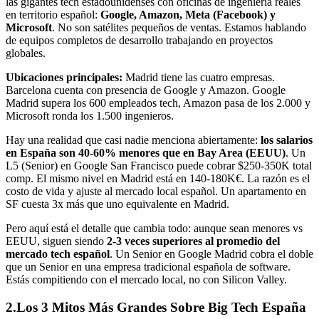
las gigantes tech estadounidenses con oficinas de ingeniería reales
en territorio español:
Google, Amazon, Meta (Facebook) y
Microsoft
. No son satélites pequeños de ventas. Estamos hablando
de equipos completos de desarrollo trabajando en proyectos
globales.
Ubicaciones principales:
Madrid tiene las cuatro empresas.
Barcelona cuenta con presencia de Google y Amazon. Google
Madrid supera los 600 empleados tech, Amazon pasa de los 2.000 y
Microsoft ronda los 1.500 ingenieros.
Hay una realidad que casi nadie menciona abiertamente:
los salarios
en España son 40-60% menores que en Bay Area (EEUU)
. Un
L5 (Senior) en Google San Francisco puede cobrar $250-350K total
comp. El mismo nivel en Madrid está en 140-180K€. La razón es el
costo de vida y ajuste al mercado local español. Un apartamento en
SF cuesta 3x más que uno equivalente en Madrid.
Pero aquí está el detalle que cambia todo: aunque sean menores vs
EEUU, siguen siendo
2-3 veces superiores al promedio del
mercado tech español
. Un Senior en Google Madrid cobra el doble
que un Senior en una empresa tradicional española de software.
Estás compitiendo con el mercado local, no con Silicon Valley.
2.
Los 3 Mitos Más Grandes Sobre Big Tech España