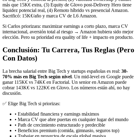
más que 15K€ extra, (3) Equity de Glovo post-Delivery Hero tiene
liquidez potencial real, (4) Remoto híbrido vs presencial Amazon.
Sacrificó: 15K€/año y marca CV de L6 Amazon.
Si Carlos priorizara: maximizar earnings a corto plazo, marca CV
internacional, aversión total al riesgo → Amazon hubiera sido mejor
elección. Pero su prioridad era quality of life + impacto en producto.
Conclusión: Tu Carrera, Tus Reglas (Pero
Con Datos)
La brecha salarial entre Big Tech y startups españolas es real:
30-
70% más en Big Tech según nivel
. Un mid-level en Google puede
ganar 115K€ vs 74K€ en Factorial. Un senior en Amazon puede
cobrar 143K€ vs 122K€ en Glovo. Los números están ahí, no hay
discusión.
✅ Elige Big Tech si priorizas:
• Estabilidad financiera y earnings máximos
• Marca CV que abre puertas en cualquier lugar del mundo
• Path de crecimiento estructurado y predecible
• Beneficios premium (comida, gimnasio, seguros top)
• Trabajar en proyectos de escala global masiva