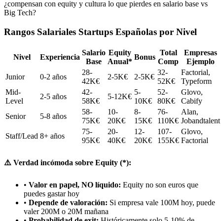
¿compensan con equity y cultura lo que pierdes en salario base vs
Big Tech?
Rangos Salariales Startups Españolas por Nivel
Salario
Equity
Total
Empresas
Nivel
Experiencia
Bonus
Base
Anual*
Comp
Ejemplo
28-
32-
Factorial,
Junior
0-2 años
2-5K€
2-5K€
42K€
52K€
Typeform
Mid-
42-
5-
52-
Glovo,
2-5 años
5-12K€
Level
58K€
10K€
80K€
Cabify
58-
10-
8-
76-
Alan,
Senior
5-8 años
75K€
20K€
15K€
110K€
Jobandtalent
75-
20-
12-
107-
Glovo,
Staff/Lead
8+ años
95K€
40K€
20K€
155K€
Factorial
⚠️ Verdad incómoda sobre Equity (*):
•
Valor en papel, NO líquido:
Equity no son euros que
puedes gastar hoy
•
Depende de valoración:
Si empresa vale 100M hoy, puede
valer 200M o 20M mañana
•
Probabilidad de exit:
Históricamente solo 5-10% de