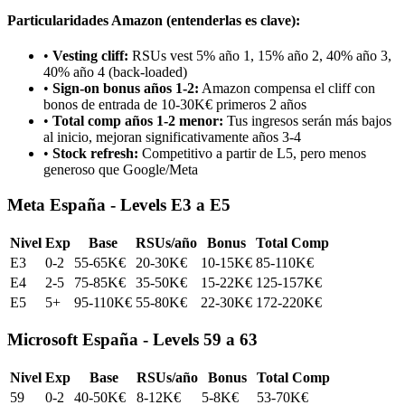
Particularidades Amazon (entenderlas es clave):
•
Vesting cliff:
RSUs vest 5% año 1, 15% año 2, 40% año 3,
40% año 4 (back-loaded)
•
Sign-on bonus años 1-2:
Amazon compensa el cliff con
bonos de entrada de 10-30K€ primeros 2 años
•
Total comp años 1-2 menor:
Tus ingresos serán más bajos
al inicio, mejoran significativamente años 3-4
•
Stock refresh:
Competitivo a partir de L5, pero menos
generoso que Google/Meta
Meta España - Levels E3 a E5
Nivel
Exp
Base
RSUs/año
Bonus
Total Comp
E3
0-2
55-65K€
20-30K€
10-15K€
85-110K€
E4
2-5
75-85K€
35-50K€
15-22K€
125-157K€
E5
5+
95-110K€
55-80K€
22-30K€
172-220K€
Microsoft España - Levels 59 a 63
Nivel
Exp
Base
RSUs/año
Bonus
Total Comp
59
0-2
40-50K€
8-12K€
5-8K€
53-70K€