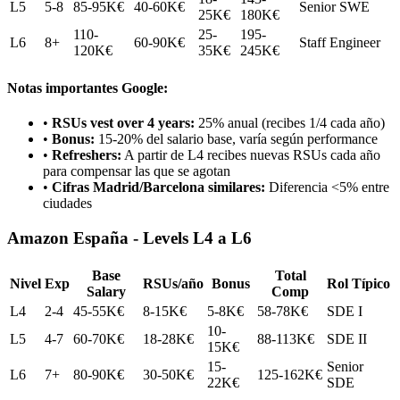
L5
5-8
85-95K€
40-60K€
Senior SWE
25K€
180K€
110-
25-
195-
L6
8+
60-90K€
Staff Engineer
120K€
35K€
245K€
Notas importantes Google:
•
RSUs vest over 4 years:
25% anual (recibes 1/4 cada año)
•
Bonus:
15-20% del salario base, varía según performance
•
Refreshers:
A partir de L4 recibes nuevas RSUs cada año
para compensar las que se agotan
•
Cifras Madrid/Barcelona similares:
Diferencia <5% entre
ciudades
Amazon España - Levels L4 a L6
Base
Total
Nivel
Exp
RSUs/año
Bonus
Rol Típico
Salary
Comp
L4
2-4
45-55K€
8-15K€
5-8K€
58-78K€
SDE I
10-
L5
4-7
60-70K€
18-28K€
88-113K€
SDE II
15K€
15-
Senior
L6
7+
80-90K€
30-50K€
125-162K€
22K€
SDE