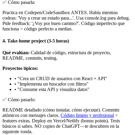
✅
Cómo pasarla:
Practica en Codepen/CodeSandbox ANTES. Habla mientras
codeas: 'Voy a crear un estado para...'. Usa console.log para debug.
Pide feedback: '¿Voy por buen camino?'. Código imperfecto que
funciona > código perfecto a medias.
4.
Take-home project (3-5 horas)
Qué evalúan:
Calidad de código, estructura de proyecto,
README, commits, testing.
Proyectos típicos:
•
"Crea un CRUD de usuarios con React + API"
•
"Implementa un buscador con filtros"
•
"Consume esta API y visualiza datos"
✅
Cómo pasarlo:
README detallado (cómo instalar, cómo ejecutar). Commits
atómicos con mensajes claros.
Código limpio y profesional
>
features extras. Deploy en Vercel/Netlify (bonus points). Tests
básicos si sabes. NO copies de ChatGPT—te descubren en la
siguiente ronda.