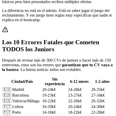
básicos pero bien presentados reciben múltiples ofertas.
La diferencia no está en el talento. Está en saber jugar el juego del
reclutamiento. Y ese juego tiene reglas muy específicas que nadie te
explica en el bootcamp.
Los 10 Errores Fatales que Cometen
TODOS los Juniors
Después de revisar más de 300 CVs de juniors y hacer más de 150
entrevistas, estos son los errores que
garantizan que tu CV vaya a
la basura
. La buena noticia: todos son evitables.
Sin
Ciudad/País
6-12 meses
1-2 años
experiencia
🇪🇸 Madrid
20-24k€
24-28k€
28-35k€
🇪🇸 Barcelona
19-23k€
23-27k€
27-34k€
🇪🇸 Valencia/Málaga
18-22k€
22-26k€
26-32k€
🇵🇹 Lisboa
16-20k€
20-24k€
24-30k€
🇵🇹 Porto
14-18k€
18-22k€
22-28k€