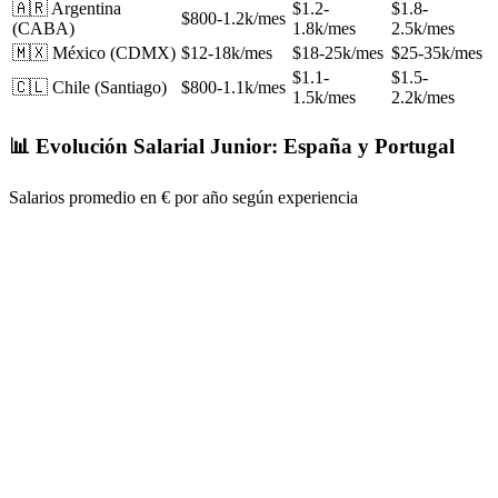
🇦🇷 Argentina
$1.2-
$1.8-
$800-1.2k/mes
(CABA)
1.8k/mes
2.5k/mes
🇲🇽 México (CDMX)
$12-18k/mes
$18-25k/mes
$25-35k/mes
$1.1-
$1.5-
🇨🇱 Chile (Santiago)
$800-1.1k/mes
1.5k/mes
2.2k/mes
📊 Evolución Salarial Junior: España y Portugal
Salarios promedio en € por año según experiencia