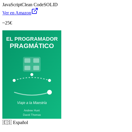
JavaScript
Clean Code
SOLID
Ver en Amazon
~25€
🇪🇸 Español