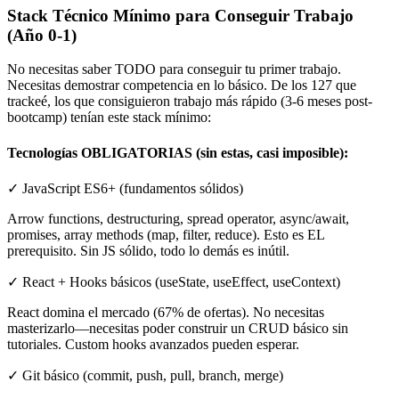
Stack Técnico Mínimo para Conseguir Trabajo
(Año 0-1)
No necesitas saber TODO para conseguir tu primer trabajo.
Necesitas demostrar competencia en lo básico. De los 127 que
trackeé, los que consiguieron trabajo más rápido (3-6 meses post-
bootcamp) tenían este stack mínimo:
Tecnologías OBLIGATORIAS (sin estas, casi imposible):
✓ JavaScript ES6+ (fundamentos sólidos)
Arrow functions, destructuring, spread operator, async/await,
promises, array methods (map, filter, reduce). Esto es EL
prerequisito. Sin JS sólido, todo lo demás es inútil.
✓ React + Hooks básicos (useState, useEffect, useContext)
React domina el mercado (67% de ofertas). No necesitas
masterizarlo—necesitas poder construir un CRUD básico sin
tutoriales. Custom hooks avanzados pueden esperar.
✓ Git básico (commit, push, pull, branch, merge)