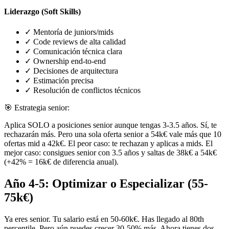
Liderazgo (Soft Skills)
✓
Mentoría de juniors/mids
✓
Code reviews de alta calidad
✓
Comunicación técnica clara
✓
Ownership end-to-end
✓
Decisiones de arquitectura
✓
Estimación precisa
✓
Resolución de conflictos técnicos
🎯
Estrategia senior:
Aplica SOLO a posiciones senior aunque tengas 3-3.5 años. Sí, te
rechazarán más. Pero una sola oferta senior a 54k€ vale más que 10
ofertas mid a 42k€. El peor caso: te rechazan y aplicas a mids. El
mejor caso: consigues senior con 3.5 años y saltas de 38k€ a 54k€
(+42% = 16k€ de diferencia anual).
Año 4-5: Optimizar o Especializar (55-
75k€)
Ya eres senior. Tu salario está en 50-60k€. Has llegado al 80th
percentile. Pero aún puedes crecer 30-50% más. Ahora tienes dos