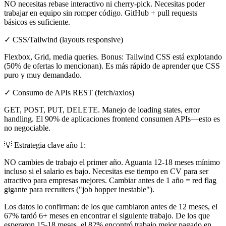
NO necesitas rebase interactivo ni cherry-pick. Necesitas poder
trabajar en equipo sin romper código. GitHub + pull requests
básicos es suficiente.
✓ CSS/Tailwind (layouts responsive)
Flexbox, Grid, media queries. Bonus: Tailwind CSS está explotando
(50% de ofertas lo mencionan). Es más rápido de aprender que CSS
puro y muy demandado.
✓ Consumo de APIs REST (fetch/axios)
GET, POST, PUT, DELETE. Manejo de loading states, error
handling. El 90% de aplicaciones frontend consumen APIs—esto es
no negociable.
💡
Estrategia clave año 1:
NO cambies de trabajo el primer año. Aguanta 12-18 meses mínimo
incluso si el salario es bajo. Necesitas ese tiempo en CV para ser
atractivo para empresas mejores. Cambiar antes de 1 año = red flag
gigante para recruiters ("job hopper inestable").
Los datos lo confirman: de los que cambiaron antes de 12 meses, el
67% tardó 6+ meses en encontrar el siguiente trabajo. De los que
esperaron 15-18 meses, el 82% encontró trabajo mejor pagado en