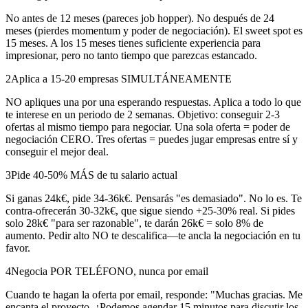
No antes de 12 meses (pareces job hopper). No después de 24
meses (pierdes momentum y poder de negociación). El sweet spot es
15 meses. A los 15 meses tienes suficiente experiencia para
impresionar, pero no tanto tiempo que parezcas estancado.
2
Aplica a 15-20 empresas SIMULTÁNEAMENTE
NO apliques una por una esperando respuestas. Aplica a todo lo que
te interese en un periodo de 2 semanas. Objetivo: conseguir 2-3
ofertas al mismo tiempo para negociar. Una sola oferta = poder de
negociación CERO. Tres ofertas = puedes jugar empresas entre sí y
conseguir el mejor deal.
3
Pide 40-50% MÁS de tu salario actual
Si ganas 24k€, pide 34-36k€. Pensarás "es demasiado". No lo es. Te
contra-ofrecerán 30-32k€, que sigue siendo +25-30% real. Si pides
solo 28k€ "para ser razonable", te darán 26k€ = solo 8% de
aumento. Pedir alto NO te descalifica—te ancla la negociación en tu
favor.
4
Negocia POR TELÉFONO, nunca por email
Cuando te hagan la oferta por email, responde: "Muchas gracias. Me
encanta el proyecto. ¿Podemos agendar 15 minutos para discutir los