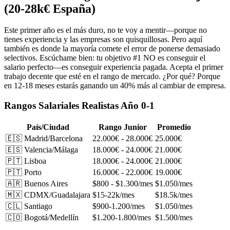
(20-28k€ España)
Este primer año es el más duro, no te voy a mentir—porque no
tienes experiencia y las empresas son quisquillosas. Pero aquí
también es donde la mayoría comete el error de ponerse demasiado
selectivos. Escúchame bien: tu objetivo #1 NO es conseguir el
salario perfecto—es conseguir experiencia pagada. Acepta el primer
trabajo decente que esté en el rango de mercado. ¿Por qué? Porque
en 12-18 meses estarás ganando un 40% más al cambiar de empresa.
Rangos Salariales Realistas Año 0-1
País/Ciudad
Rango Junior
Promedio
🇪🇸 Madrid/Barcelona
22.000€ - 28.000€
25.000€
🇪🇸 Valencia/Málaga
18.000€ - 24.000€
21.000€
🇵🇹 Lisboa
18.000€ - 24.000€
21.000€
🇵🇹 Porto
16.000€ - 22.000€
19.000€
🇦🇷 Buenos Aires
$800 - $1.300/mes
$1.050/mes
🇲🇽 CDMX/Guadalajara
$15-22k/mes
$18.5k/mes
🇨🇱 Santiago
$900-1.200/mes
$1.050/mes
🇨🇴 Bogotá/Medellín
$1.200-1.800/mes
$1.500/mes