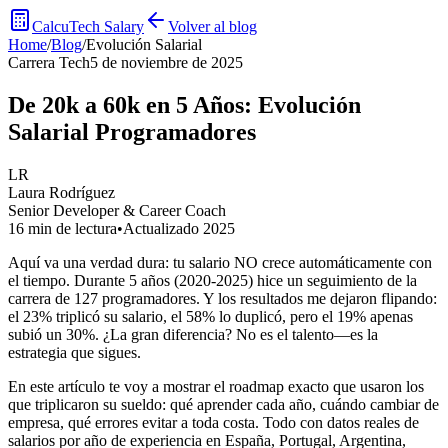
CalcuTech Salary
Volver al blog
Home
/
Blog
/
Evolución Salarial
Carrera Tech
5 de noviembre de 2025
De 20k a 60k en 5 Años: Evolución
Salarial Programadores
LR
Laura Rodríguez
Senior Developer & Career Coach
16 min de lectura
•
Actualizado 2025
Aquí va una verdad dura: tu salario NO crece automáticamente con
el tiempo. Durante 5 años (2020-2025) hice un seguimiento de la
carrera de 127 programadores. Y los resultados me dejaron flipando:
el 23% triplicó su salario, el 58% lo duplicó, pero el 19% apenas
subió un 30%. ¿La gran diferencia? No es el talento—es la
estrategia que sigues.
En este artículo te voy a mostrar el roadmap exacto que usaron los
que triplicaron su sueldo: qué aprender cada año, cuándo cambiar de
empresa, qué errores evitar a toda costa. Todo con datos reales de
salarios por año de experiencia en España, Portugal, Argentina,