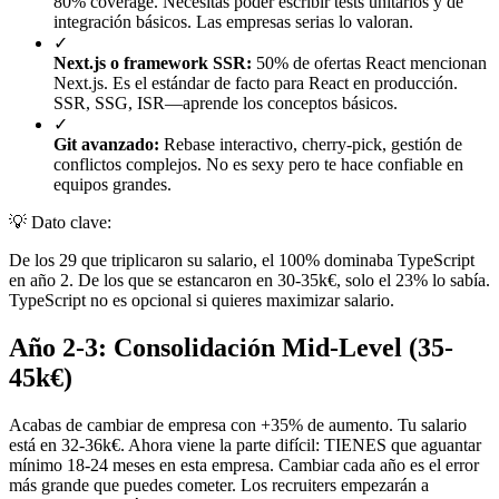
80% coverage. Necesitas poder escribir tests unitarios y de
integración básicos. Las empresas serias lo valoran.
✓
Next.js o framework SSR:
50% de ofertas React mencionan
Next.js. Es el estándar de facto para React en producción.
SSR, SSG, ISR—aprende los conceptos básicos.
✓
Git avanzado:
Rebase interactivo, cherry-pick, gestión de
conflictos complejos. No es sexy pero te hace confiable en
equipos grandes.
💡
Dato clave:
De los 29 que triplicaron su salario, el 100% dominaba TypeScript
en año 2. De los que se estancaron en 30-35k€, solo el 23% lo sabía.
TypeScript no es opcional si quieres maximizar salario.
Año 2-3: Consolidación Mid-Level (35-
45k€)
Acabas de cambiar de empresa con +35% de aumento. Tu salario
está en 32-36k€. Ahora viene la parte difícil: TIENES que aguantar
mínimo 18-24 meses en esta empresa. Cambiar cada año es el error
más grande que puedes cometer. Los recruiters empezarán a