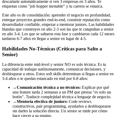
descartarte automáticamente si ven 3 empresas en 3 años. Te
etiquetan como "job hopper inestable" y tu carrera se estanca.
Este año es de consolidación: aprender el negocio en profundidad,
entregar proyectos grandes end-to-end, construir reputación como
desarrollador confiable, empezar a mentorar juniors. Las habilidades
blandas que construyes en año 2-3 son las que te catapultan a senior
en año 3-4. Los que se saltaron esta fase y cambiaron cada 12 meses
tardaron 6-7 años en llegar a senior en lugar de 4-5.
Habilidades No-Técnicas (Críticas para Salto a
Senior)
La diferencia entre mid-level y senior NO es solo técnica. Es tu
capacidad de trabajar autónomamente, comunicar decisiones, y
desbloquear a otros. Estos soft skills determinan si llegas a senior en
3-4 años o te quedas estancado en mid por 6-8 años:
→
Comunicación técnica a no-técnicos:
Explicar por qué
una feature tarda 2 semanas a un PM que piensa "es solo un
botón". Traducir complejidad técnica a lenguaje de negocio.
→
Mentoría efectiva de juniors:
Code reviews
constructivos, pair programming, ayudarlos a desbloquearse
sin darles la solución directa. Un senior se mide por cómo
hace crecer a su equipo.