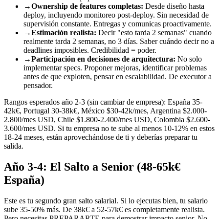
→
Ownership de features completas:
Desde diseño hasta
deploy, incluyendo monitoreo post-deploy. Sin necesidad de
supervisión constante. Entregas y comunicas proactivamente.
→
Estimación realista:
Decir "esto tarda 2 semanas" cuando
realmente tarda 2 semanas, no 3 días. Saber cuándo decir no a
deadlines imposibles. Credibilidad = poder.
→
Participación en decisiones de arquitectura:
No solo
implementar specs. Proponer mejoras, identificar problemas
antes de que exploten, pensar en escalabilidad. De executor a
pensador.
Rangos esperados año 2-3 (sin cambiar de empresa): España 35-
42k€, Portugal 30-38k€, México $30-42k/mes, Argentina $2.000-
2.800/mes USD, Chile $1.800-2.400/mes USD, Colombia $2.600-
3.600/mes USD. Si tu empresa no te sube al menos 10-12% en estos
18-24 meses, están aprovechándose de ti y deberías preparar tu
salida.
Año 3-4: El Salto a Senior (48-65k€
España)
Este es tu segundo gran salto salarial. Si lo ejecutas bien, tu salario
sube 35-50% más. De 38k€ a 52-57k€ es completamente realista.
Pero necesitas PREPARARTE para demostrar impacto senior. No