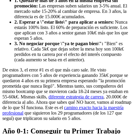
1. Quedarte más de 3 años en la misma empresa sin
promoción:
Las empresas suben salarios un 3-5% anual. El
mercado sube 15-20% al cambiar de empresa. En 3 años, la
diferencia es de 15.000€ acumulados.
2. Esperar a \"estar listo\" para aplicar a seniors:
Nunca
estarás 100% listo. El 60% de preparación es suficiente. Los
que aplican con 3 años a senior ganan 10k€ más que los que
esperan 5 años.
3. No negociar porque \"ya te pagan bien\":
"Bien" es
relativo. Cada 5k€ que dejas sobre la mesa hoy son 100k€
perdidos en tu carrera por el efecto del interés compuesto
(cada aumento se basa en el anterior).
De estos 3, el error #1 es el que más caro sale. He visto
programadores con 5 años de experiencia ganando 35k€ porque se
quedaron 4 años en su primera empresa esperando "la promoción
prometida que nunca llegó". Mientras tanto, sus compañeros del
mismo bootcamp que se movieron cada 18-24 meses ya estaban en
55-60k€. Mismas skills,
diferente estrategia de carrera
, 20.000€ de
diferencia al año. Ahora que sabes qué NO hacer, vamos al roadmap
de lo que SÍ funciona. Este es el
camino exacto hacia la maestría
profesional
que siguieron los 29 programadores (de los 127 que
seguí) que triplicaron su salario en 5 años.
Año 0-1: Conseguir tu Primer Trabajo