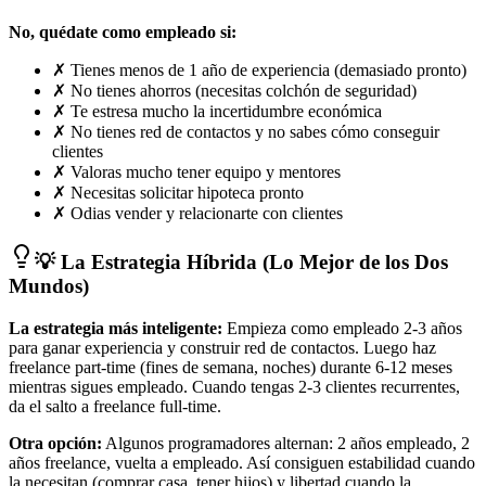
No, quédate como empleado si:
✗
Tienes menos de 1 año de experiencia (demasiado pronto)
✗
No tienes ahorros (necesitas colchón de seguridad)
✗
Te estresa mucho la incertidumbre económica
✗
No tienes red de contactos y no sabes cómo conseguir
clientes
✗
Valoras mucho tener equipo y mentores
✗
Necesitas solicitar hipoteca pronto
✗
Odias vender y relacionarte con clientes
💡 La Estrategia Híbrida (Lo Mejor de los Dos
Mundos)
La estrategia más inteligente:
Empieza como empleado 2-3 años
para ganar experiencia y construir red de contactos. Luego haz
freelance part-time (fines de semana, noches) durante 6-12 meses
mientras sigues empleado. Cuando tengas 2-3 clientes recurrentes,
da el salto a freelance full-time.
Otra opción:
Algunos programadores alternan: 2 años empleado, 2
años freelance, vuelta a empleado. Así consiguen estabilidad cuando
la necesitan (comprar casa, tener hijos) y libertad cuando la