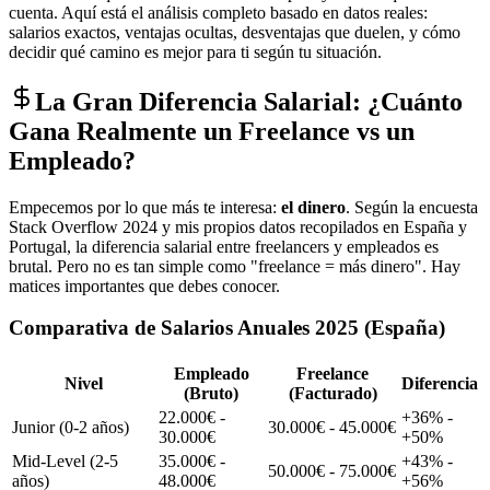
cuenta. Aquí está el análisis completo basado en datos reales:
salarios exactos, ventajas ocultas, desventajas que duelen, y cómo
decidir qué camino es mejor para ti según tu situación.
La Gran Diferencia Salarial: ¿Cuánto
Gana Realmente un Freelance vs un
Empleado?
Empecemos por lo que más te interesa:
el dinero
. Según la encuesta
Stack Overflow 2024 y mis propios datos recopilados en España y
Portugal, la diferencia salarial entre freelancers y empleados es
brutal. Pero no es tan simple como "freelance = más dinero". Hay
matices importantes que debes conocer.
Comparativa de Salarios Anuales 2025 (España)
Empleado
Freelance
Nivel
Diferencia
(Bruto)
(Facturado)
22.000€ -
+36% -
Junior (0-2 años)
30.000€ - 45.000€
30.000€
+50%
Mid-Level (2-5
35.000€ -
+43% -
50.000€ - 75.000€
años)
48.000€
+56%