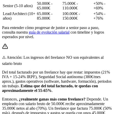
50.000€ -
75.000€ -
+50% -
Senior (5-10 años)
65.000€
110.000€
+69%
Lead/Architect (10+
65.000€ -
100.000€ -
+54% -
años)
85.000€
150.000€
+76%
Para entender cómo progresar de junior a senior paso a paso,
consulta nuestra
guía de evolución salarial
con timeline y logros
esperados por nivel.
⚠️ Atención: Los ingresos del freelance NO son equivalentes al
salario bruto
Del total facturado por un freelance hay que restar: impuestos (21%
IVA + 15-24% IRPF), Seguridad Social autónoma (380€/mes
aprox.), gastos operativos (software, hardware, formación), periodos
sin trabajo.
Estima que del total facturado, te quedas con
aproximadamente el 55-65%
.
Entonces,
¿realmente ganas más como freelance?
Depende. Un
empleado con salario bruto de 50.000€ recibe aproximadamente
35.000€ netos al año (70%). Un freelance que factura 75.000€ (50%
más), después de impuestos y gastos se queda con unos 45.000€