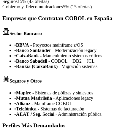
Seguros
15% (43 ofertas)
Gobierno y Telecomunicaciones
5% (15 ofertas)
Empresas que Contratan COBOL en España
Sector Bancario
•
BBVA
- Proyectos mainframe z/OS
•
Banco Santander
- Modernización legacy
•
CaixaBank
- Mantenimiento sistemas críticos
•
Banco Sabadell
- COBOL + DB2 + JCL
•
Bankia (CaixaBank)
- Migración sistemas
Seguros y Otros
•
Mapfre
- Sistemas de pólizas y siniestros
•
Mutua Madrileña
- Aplicaciones legacy
•
Allianz
- Mainframe COBOL
•
Telefónica
- Sistemas de facturación
•
AEAT / Seg. Social
- Administración pública
Perfiles Más Demandados