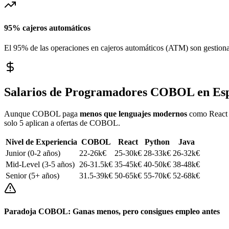
95% cajeros automáticos
El 95% de las operaciones en cajeros automáticos (ATM) son gesti
Salarios de Programadores COBOL en Esp
Aunque COBOL paga
menos que lenguajes modernos
como React o
solo 5 aplican a ofertas de COBOL.
Nivel de Experiencia
COBOL
React
Python
Java
Junior (0-2 años)
22-26k€
25-30k€
28-33k€
26-32k€
Mid-Level (3-5 años)
26-31.5k€
35-45k€
40-50k€
38-48k€
Senior (5+ años)
31.5-39k€
50-65k€
55-70k€
52-68k€
Paradoja COBOL: Ganas menos, pero consigues empleo antes