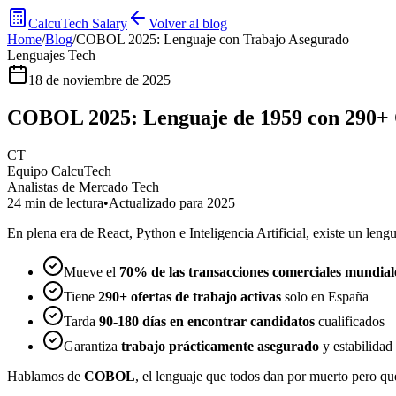
CalcuTech Salary
Volver al blog
Home
/
Blog
/
COBOL 2025: Lenguaje con Trabajo Asegurado
Lenguajes Tech
18 de noviembre de 2025
COBOL 2025: Lenguaje de 1959 con 290+ 
CT
Equipo CalcuTech
Analistas de Mercado Tech
24 min de lectura
•
Actualizado para 2025
En plena era de React, Python e Inteligencia Artificial, existe un le
Mueve el
70% de las transacciones comerciales mundial
Tiene
290+ ofertas de trabajo activas
solo en España
Tarda
90-180 días en encontrar candidatos
cualificados
Garantiza
trabajo prácticamente asegurado
y estabilidad 
Hablamos de
COBOL
, el lenguaje que todos dan por muerto pero que