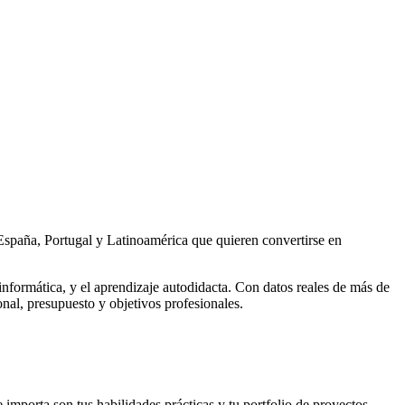
España, Portugal y Latinoamérica que quieren convertirse en
informática, y el aprendizaje autodidacta. Con datos reales de más de
nal, presupuesto y objetivos profesionales.
importa son tus habilidades prácticas y tu portfolio de proyectos.