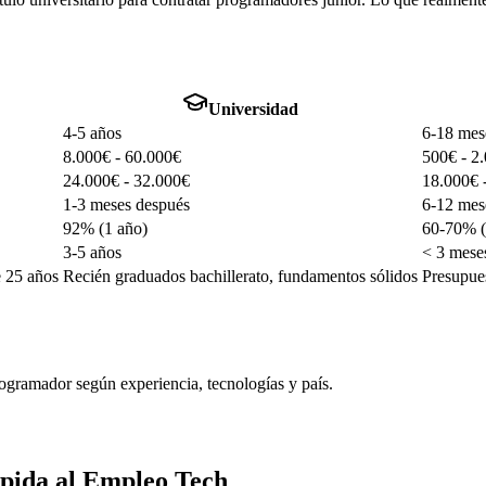
Universidad
4-5 años
6-18 mes
8.000€ - 60.000€
500€ - 2
24.000€ - 32.000€
18.000€ 
1-3 meses después
6-12 mes
92% (1 año)
60-70% (
3-5 años
< 3 mese
e 25 años
Recién graduados bachillerato, fundamentos sólidos
Presupues
rogramador según experiencia, tecnologías y país.
pida al Empleo Tech