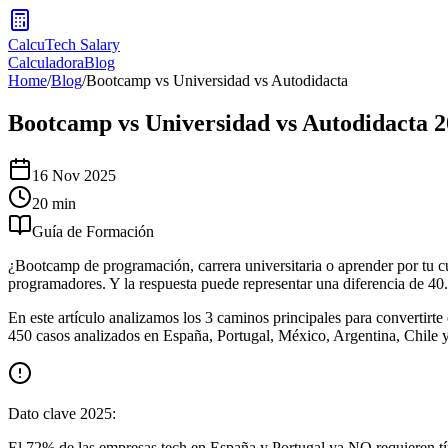
CalcuTech Salary
Calculadora
Blog
Home
/
Blog
/
Bootcamp vs Universidad vs Autodidacta
Bootcamp vs Universidad vs Autodidacta 
16 Nov 2025
20 min
Guía de Formación
¿Bootcamp de programación, carrera universitaria o aprender por tu c
programadores. Y la respuesta puede representar una diferencia de 40.
En este artículo analizamos los 3 caminos principales para convertirt
450 casos analizados en España, Portugal, México, Argentina, Chile y 
Dato clave 2025:
El 72% de las empresas tech en España y Portugal ya NO requieren títu