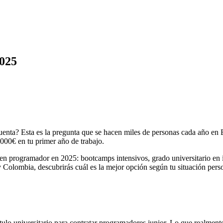
2025
uenta? Esta es la pregunta que se hacen miles de personas cada año en 
000€ en tu primer año de trabajo.
e en programador en 2025: bootcamps intensivos, grado universitario en 
Colombia, descubrirás cuál es la mejor opción según tu situación perso
lo universitario para contratar programadores junior. Lo que realmente 