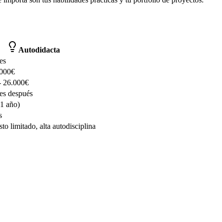
Autodidacta
es
.000€
- 26.000€
es después
1 año)
s
to limitado, alta autodisciplina